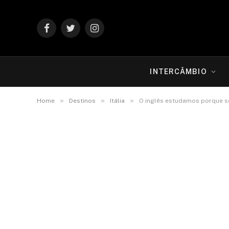
Facebook
Twitter
Instagram
INTERCÂMBIO
»
»
»
Home
Destinos
Itália
O inglês estudamos porque s