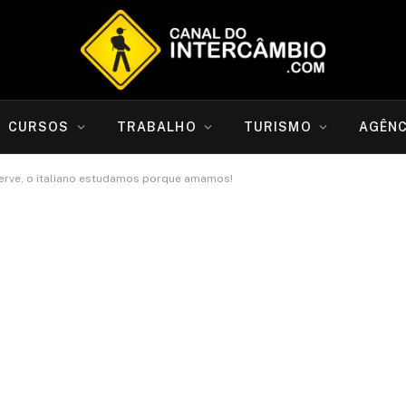
CURSOS
TRABALHO
TURISMO
AGÊNC
erve, o italiano estudamos porque amamos!