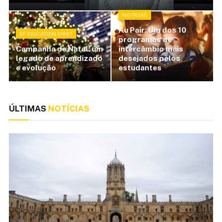
NOTÍCIAS
Au Pair: Um dos 10
EF EDUCATION FIRST
programas de
Campanha de Natal: um
intercâmbio mais
legado de aprendizado
desejados pelos
e evolução
estudantes
ÚLTIMAS
NOTÍCIAS