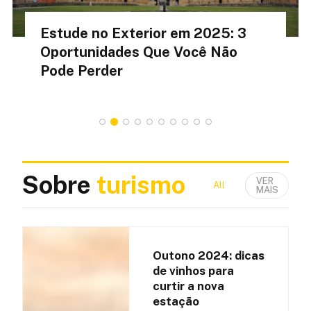
Estude no Exterior em 2025: 3
Oportunidades Que Você Não
Pode Perder
Sobre
turismo
VER
All
Destinos
Curios
MAIS
Outono 2024: dicas
de vinhos para
curtir a nova
estação