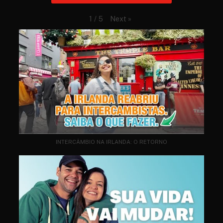
Next
»
1
/
5
INTERCÂMBIO NA IRLANDA: O RETORNO