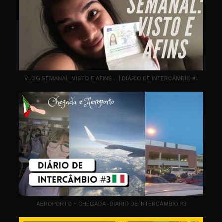
VLOG SEMANAL: VISTO E AFINS... | DIÁRIO DE INTERCÂMBIO #1
AEROPORTO + CHEGADA - DIARIO DE INTERCÂMBIO #3