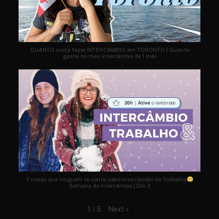
QUANTO custa fazer INTERCÂMBIO em TORONTO | Quanto
gastei no meu intercâmbio de 1 mês
7 coisas que ninguém te conta sobre Intercâmbio de Trabalho
Semana do Intercâmbio | DIA 3
Next
»
1
/
5