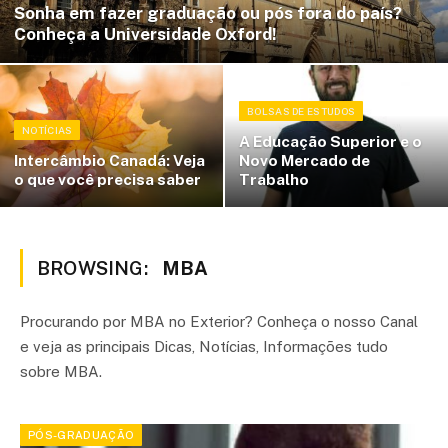
Sonha em fazer graduação ou pós fora do país?
Conheça a Universidade Oxford!
BOLSAS DE ESTUDOS
NOTÍCIAS
A Educação Superior e o
Intercâmbio Canadá: Veja
Novo Mercado de
o que você precisa saber
Trabalho
BROWSING:
MBA
Procurando por MBA no Exterior? Conheça o nosso Canal
e veja as principais Dicas, Notícias, Informações tudo
sobre MBA.
PÓS-GRADUAÇÃO