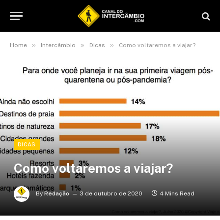
»
»
»
Home
Intercâmbio
Dicas
Como voltaremos a viajar?
DICAS
Como voltaremos a viajar?
By
Redação
3 de outubro de 2020
4 Mins Read