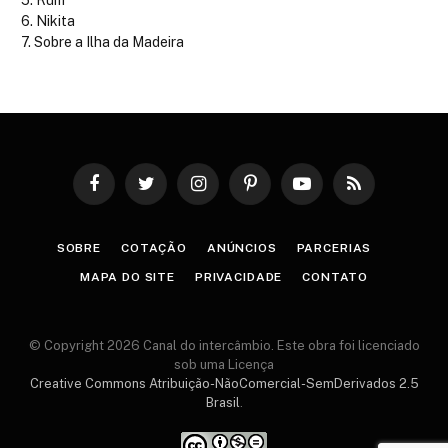
Rum
Nikita
Sobre a Ilha da Madeira
Facebook
Twitter
Instagram
Pinterest
YouTube
RSS
SOBRE
COTAÇÃO
ANÚNCIOS
PARCERIAS
MAPA DO SITE
PRIVACIDADE
CONTATO
© Copyright 2026 Canal do intercâmbio. Este obra foi licenciado
sob uma Licença
Creative Commons Atribuição-NãoComercial-SemDerivados 2.5
Brasil
.