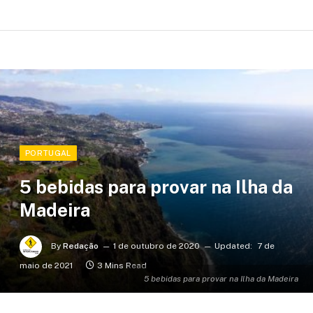
PORTUGAL
5 bebidas para provar na Ilha da
Madeira
By
Redação
1 de outubro de 2020
Updated:
7 de
maio de 2021
3 Mins Read
5 bebidas para provar na Ilha da Madeira