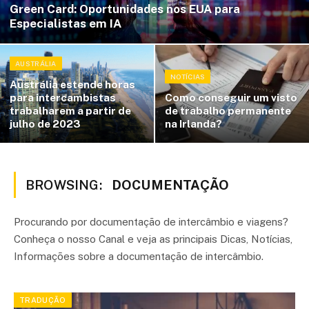
Green Card: Oportunidades nos EUA para
Especialistas em IA
AUSTRÁLIA
NOTÍCIAS
Austrália estende horas
para intercambistas
Como conseguir um visto
trabalharem a partir de
de trabalho permanente
julho de 2023
na Irlanda?
BROWSING:
DOCUMENTAÇÃO
Procurando por documentação de intercâmbio e viagens?
Conheça o nosso Canal e veja as principais Dicas, Notícias,
Informações sobre a documentação de intercâmbio.
TRADUÇÃO