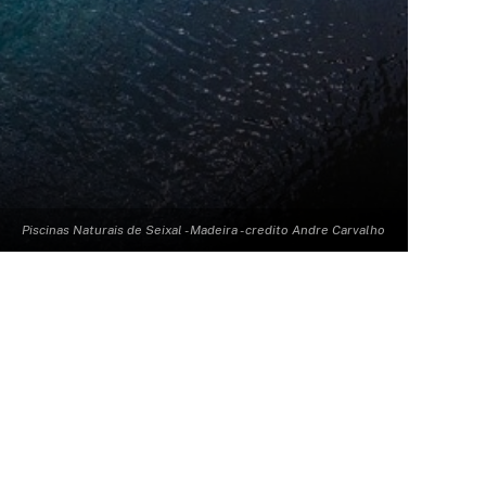
Piscinas Naturais de Seixal - Madeira - credito Andre Carvalho