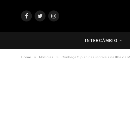
Facebook
Twitter
Instagram
INTERCÂMBIO
»
»
Home
Notícias
Conheça 5 piscinas incríveis na Ilha da 