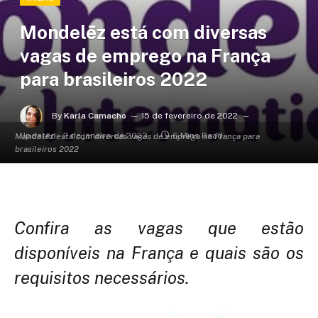
Mondelēz está com diversas
vagas de emprego na França
para brasileiros 2022
By
Karla Camacho
15 de fevereiro de 2022
Updated:
2 de janeiro de 2023
6 Mins Read
Mondelēz está com diversas vagas de emprego na França para
brasileiros 2022
Confira as vagas que estão
disponíveis na França e quais são os
requisitos necessários.