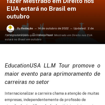
fazer Mestrado em Direito nos
EUA estará no Brasil em
outubro
By
Redação
14 de outubro de 2022
Updated:
2 de
janeiro de 2023
3 Mins Read
Feira gratuita para quem deseja fazer Mestrado em Direito nos EUA
estará no Brasil em outubro
EducationUSA LL.M Tour promove o
maior evento para aprimoramento de
carreiras no setor
Internacionalizar a carreira chama a atenção de muitas
empresas, independentemente da profissão de