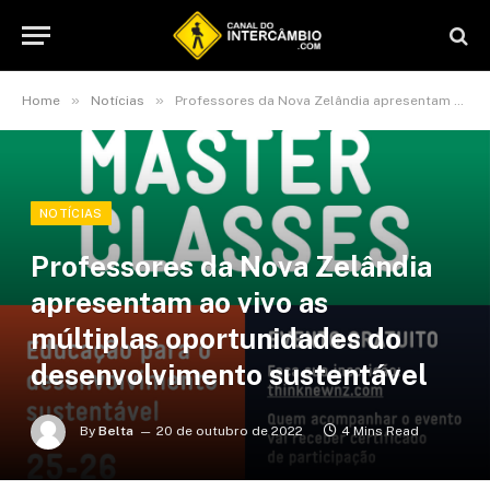
»
»
Home
Notícias
Professores da Nova Zelândia apresentam ao vivo as múltiplas oportunidades do desenvolvimento sustentável
NOTÍCIAS
Professores da Nova Zelândia
apresentam ao vivo as
múltiplas oportunidades do
desenvolvimento sustentável
By
Belta
20 de outubro de 2022
4 Mins Read