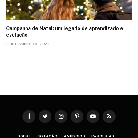
Campanha de Natal: um legado de aprendizado e
evolução
11 de dezembro de 2024
Facebook
Twitter
Instagram
Pinterest
YouTube
RSS
SOBRE
COTAÇÃO
ANÚNCIOS
PARCERIAS