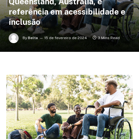
Queensland, Austrália, é
referência em acessibilidade e
inclusão
By
Belta
15 de fevereiro de 2024
3 Mins Read