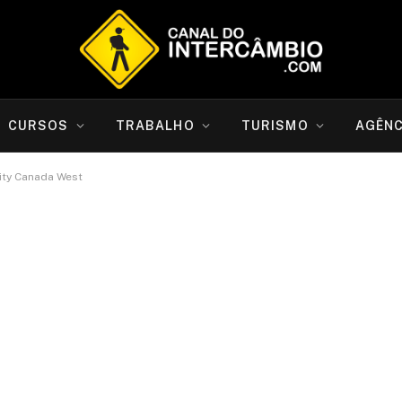
CURSOS
TRABALHO
TURISMO
AGÊNC
ity Canada West
MBA na University Canada