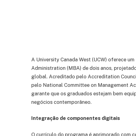
West
By
Belta
10 de junho de 2024
4 Mins Read
A University Canada West (UCW) oferece um
Administration (MBA) de dois anos, projetad
global. Acreditado pelo Accreditation Counc
pelo National Committee on Management Ac
garante que os graduados estejam bem equi
negócios contemporâneo.
Integração de componentes digitais
O currículo do programa é aprimorado com co