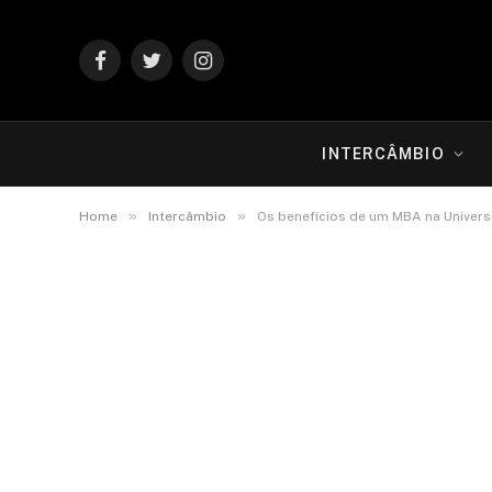
Facebook
Twitter
Instagram
INTERCÂMBIO
»
»
Home
Intercâmbio
Os benefícios de um MBA na Univers
INTERCÂMBIO
Os benefícios de um 