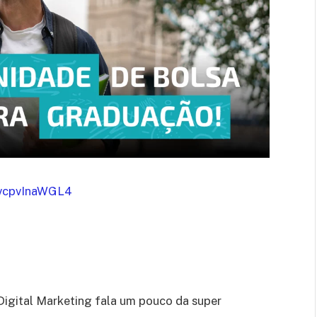
=vcpvInaWGL4
igital Marketing fala um pouco da super