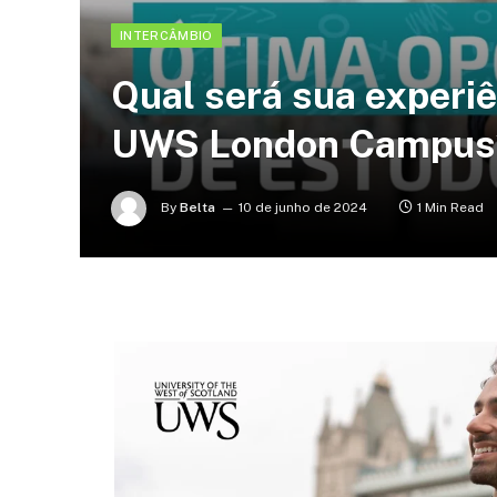
INTERCÂMBIO
Qual será sua experiê
UWS London Campus
By
Belta
10 de junho de 2024
1 Min Read