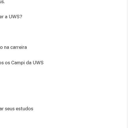
us.
her a UWS?
 na carreira
os os Campi da UWS
zar seus estudos