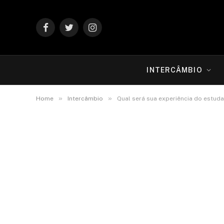
Facebook
Twitter
Instagram
INTERCÂMBIO
»
»
Home
Intercâmbio
Qual será sua experiência do estu