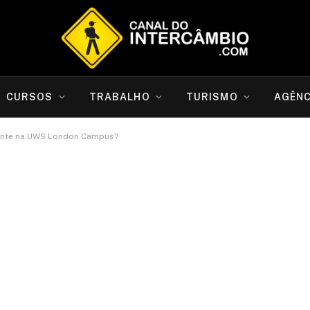
CURSOS
TRABALHO
TURISMO
AGÊNC
dante na UWS London Campus?