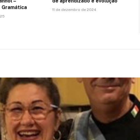
anhol –
de aprendizado e evolução
e Gramática
11 de dezembro de 2024
025