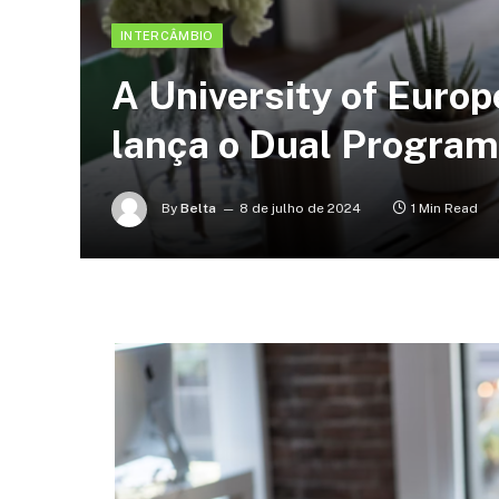
INTERCÂMBIO
A University of Europ
lança o Dual Progra
By
Belta
8 de julho de 2024
1 Min Read