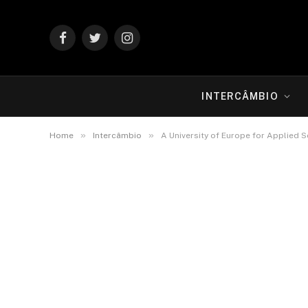
Facebook
Twitter
Instagram
INTERCÂMBIO
»
»
Home
Intercâmbio
A University of Europe for Applied