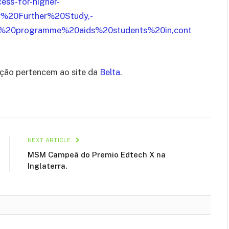
cess-for-higher-
or%20Further%20Study,-
e%20programme%20aids%20students%20in,cont
ação pertencem ao site da
Belta
.
NEXT ARTICLE
MSM Campeã do Premio Edtech X na
Inglaterra.