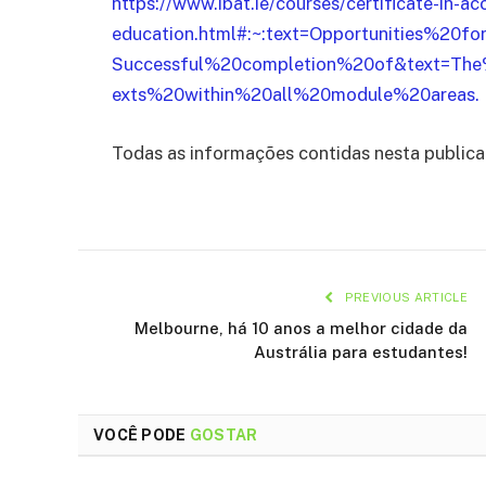
https://www.ibat.ie/courses/certificate-in-ac
education.html#:~:text=Opportunities%20f
Successful%20completion%20of&text=Th
exts%20within%20all%20module%20areas.
Todas as informações contidas nesta public
PREVIOUS ARTICLE
Melbourne, há 10 anos a melhor cidade da
Austrália para estudantes!
VOCÊ PODE
GOSTAR