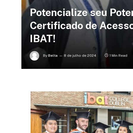
Potencialize seu Pot
Certificado de Acesso
IBAT!
By
Belta
8 de julho de 2024
1 Min Read