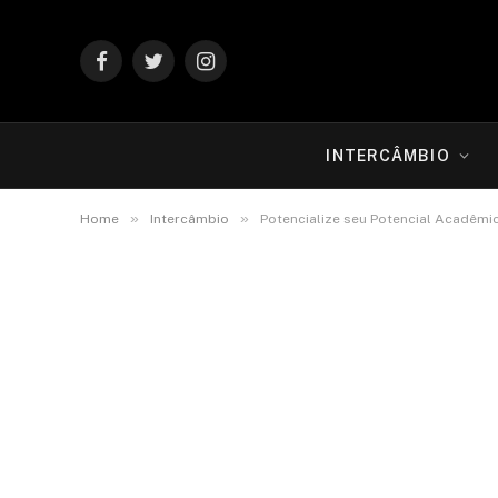
Facebook
Twitter
Instagram
INTERCÂMBIO
»
»
Home
Intercâmbio
Potencialize seu Potencial Acadêmi