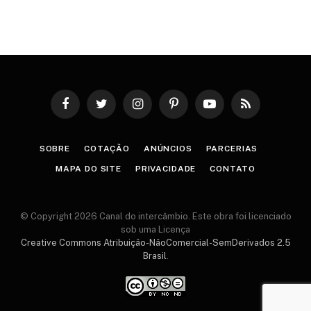
Facebook
Twitter
Instagram
Pinterest
YouTube
RSS
SOBRE
COTAÇÃO
ANÚNCIOS
PARCERIAS
MAPA DO SITE
PRIVACIDADE
CONTATO
© Copyright 2026 Canal do intercâmbio. Este obra foi licenciado
sob uma Licença
Creative Commons Atribuição-NãoComercial-SemDerivados 2.5
Brasil
.