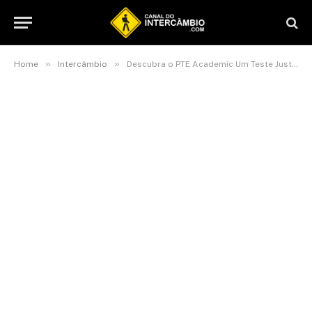
»
»
Home
Intercâmbio
Descubra o PTE Academic Um Teste Justo e Preciso que Reflete Suas Verdadeiras Habilidades em Inglês