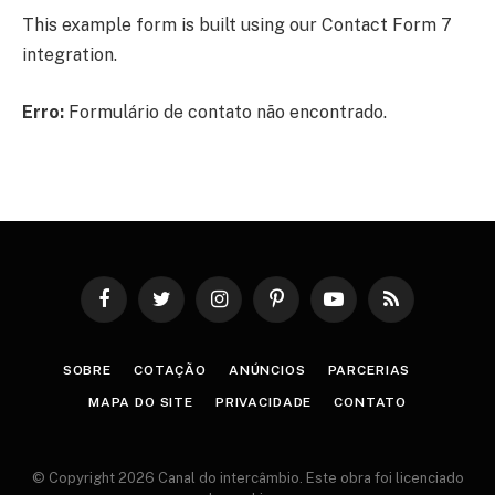
This example form is built using our Contact Form 7
integration.
Erro:
Formulário de contato não encontrado.
Facebook
Twitter
Instagram
Pinterest
YouTube
RSS
SOBRE
COTAÇÃO
ANÚNCIOS
PARCERIAS
MAPA DO SITE
PRIVACIDADE
CONTATO
© Copyright 2026 Canal do intercâmbio. Este obra foi licenciado