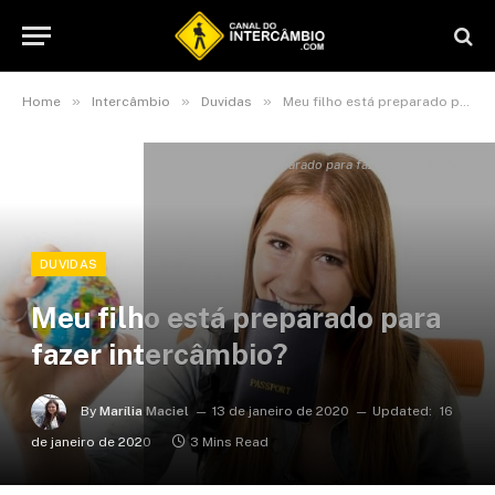
»
»
»
Home
Intercâmbio
Duvidas
Meu filho está preparado para fazer intercâmbio?
Meu filho está preparado para fazer intercâmbio?
DUVIDAS
Meu filho está preparado para
fazer intercâmbio?
By
Marília Maciel
13 de janeiro de 2020
Updated:
16
de janeiro de 2020
3 Mins Read