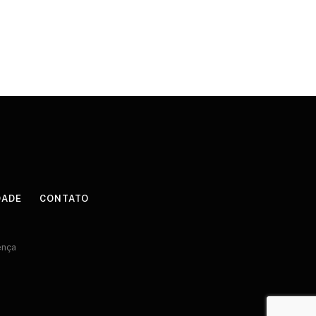
DADE
CONTATO
ença