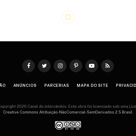
Facebook
Twitter
Instagram
Pinterest
YouTube
RSS
ÃO
ANÚNCIOS
PARCERIAS
MAPA DO SITE
PRIVACI
opyright 2026 Canal do intercâmbio. Este obra foi licenciado sob uma Lic
Creative Commons Atribuição-NãoComercial-SemDerivados 2.5 Brasil
.