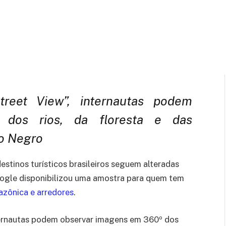
 2020
Updated:
29 de agosto de 2020
2 Mins Read
reet View”, internautas podem
 dos rios, da floresta e das
o Negro
estinos turísticos brasileiros seguem alteradas
oogle disponibilizou uma amostra para quem tem
zônica e arredores
.
nternautas podem observar imagens em 360º dos