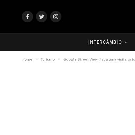
Facebook
Twitter
Instagram
INTERCÂMBIO
»
»
Home
Turismo
Google Street View: Faça uma visita vir
TURISMO
Google Street View: F