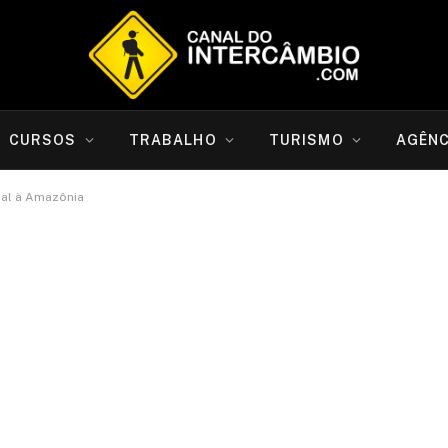
CURSOS
TRABALHO
TURISMO
AGÊNC
tual à Amazônia
aça uma visita virtual à