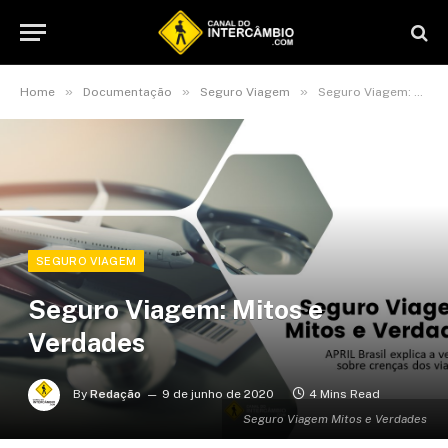
»
»
»
Home
Documentação
Seguro Viagem
Seguro Viagem: Mitos e Verdades
SEGURO VIAGEM
Seguro Viagem: Mitos e
Verdades
By
Redação
9 de junho de 2020
4 Mins Read
Seguro Viagem Mitos e Verdades