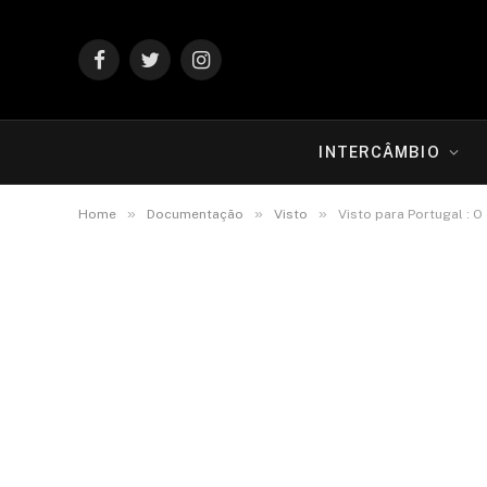
Facebook
Twitter
Instagram
INTERCÂMBIO
»
»
»
Home
Documentação
Visto
Visto para Portugal : O