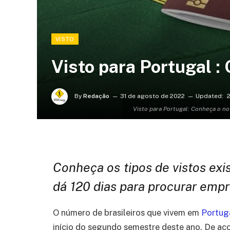
VISTO
Visto para Portugal :
By
Redação
31 de agosto de 2022
Updated:
2
Visto para Portugal: Conheça o no
Conheça os tipos de vistos ex
dá 120 dias para procurar empr
O número de brasileiros que vivem em
Portug
início do segundo semestre deste ano. De ac