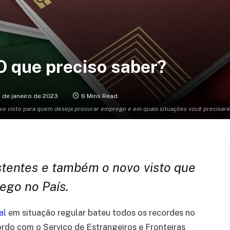
 O que preciso saber?
 de janeiro de 2023
6 Mins Read
vo visto para quem deseja procurar emprego e em quais situações você precisará
istentes e também o novo visto que
ego no País.
al
em situação regular bateu todos os recordes no
ordo com o Serviço de Estrangeiros e Fronteiras