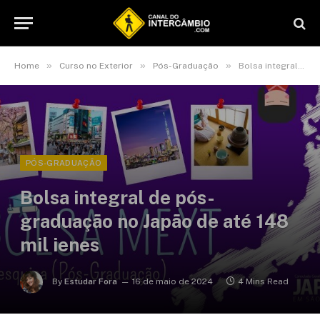
»
»
»
Home
Curso no Exterior
Pós-Graduação
Bolsa integral de pós-graduação no Japão de até 148 mil ienes
PÓS-GRADUAÇÃO
Bolsa integral de pós-
graduação no Japão de até 148
mil ienes
By
Estudar Fora
16 de maio de 2024
4 Mins Read