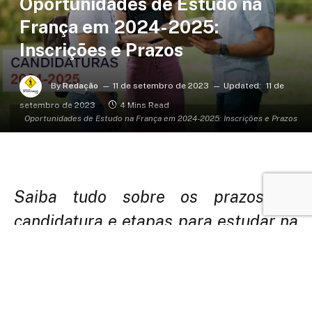
Oportunidades de Estudo na
França em 2024-2025:
Inscrições e Prazos
By
Redação
11 de setembro de 2023
Updated:
11 de
setembro de 2023
4 Mins Read
Oportunidades de Estudo na França em 2024-2025: Inscrições e Prazos
Saiba tudo sobre os prazos de
candidatura e etapas para estudar na
França em 2024-2025. Prepare-se
para sua jornada educacional
internacional!