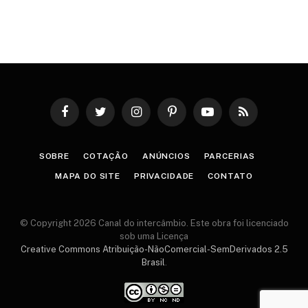
Facebook
Twitter
Instagram
Pinterest
YouTube
RSS
SOBRE
COTAÇÃO
ANÚNCIOS
PARCERIAS
MAPA DO SITE
PRIVACIDADE
CONTATO
© Copyright 2026 Canal do intercâmbio. Este obra foi licenciado
sob uma Licença
Creative Commons Atribuição-NãoComercial-SemDerivados 2.5
Brasil
.