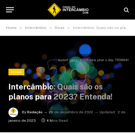
»
»
»
Home
Intercâmbio
Dicas
Intercâmbio: Quais são os planos para 2023? Entenda!
bokeh lights 2023 new year s day 7558941
DICAS
Intercâmbio: Quais são os
planos para 2023? Entenda!
By
Redação
29 de dezembro de 2022
Updated:
2 de
janeiro de 2023
4 Mins Read