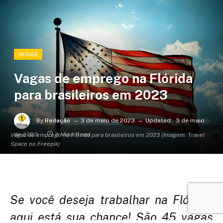
VAGAS
Vagas de emprego na Flórida
para brasileiros em 2023
By
Redação
3 de maio de 2023
Updated:
3 de maio
de 2023
9 Mins Read
Vagas de emprego na Flórida para brasileiros em 2023 (Imagem: Travel
Space no Freepik)
Se você deseja trabalhar na Flórida,
aqui está sua chance! São 45 vagas