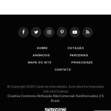
Facebook
Twitter
Instagram
Pinterest
YouTube
RSS
SOBRE
COTAÇÃO
ANÚNCIOS
PARCERIAS
MAPA DO SITE
PRIVACIDADE
CONTATO
© Copyright 2026 Canal do intercâmbio. Este obra foi licenciado
sob uma Licença
Creative Commons Atribuição-NãoComercial-SemDerivados 2.5
Brasil
.