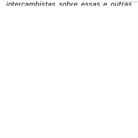
intercambistas sobre essas e outras
dúvidas para facilitar a adaptação no
país escolhido
O que levar na mala é uma das grandes dúvidas de quem vai fazer
intercâmbio de longa duração