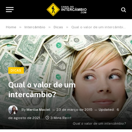
»
»
»
Home
Intercâmbio
Dicas
Qual o valor de um intercâmbio?
DICAS
Qual o valor de um
intercâmbio?
By
Marília Maciel
23 de março de 2015
Updated:
6
de agosto de 2021
3 Mins Read
Qual o valor de um intercâmbio?